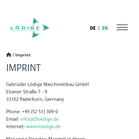
DE
|
EN
Imprint
IMPRINT
Gebrüder Lödige Maschinenbau GmbH
Elsener Straße 7 - 9
33102 Paderborn, Germany
Phone: +49 (52 51) 309-0
Email:
info(at)loedige.de
Internet:
www.loedige.de
Managing Director: Maximilian Hoyer