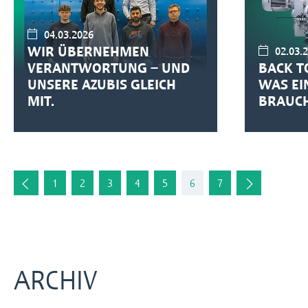
04.03.2026
WIR ÜBERNEHMEN
02.03.
VERANTWORTUNG – UND
BACK TO
UNSERE AZUBIS GLEICH
WAS EI
MIT.
BRAUCH
1
2
3
4
5
6
7
ARCHIV